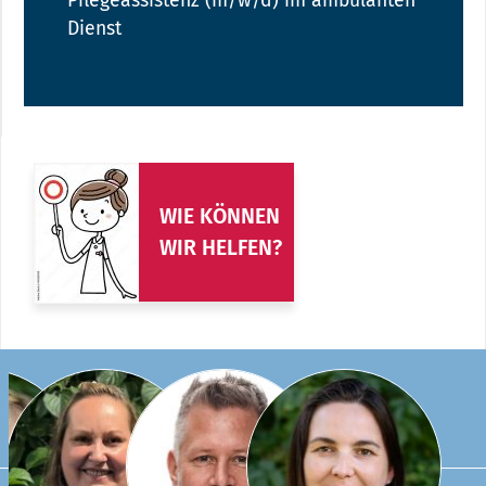
Pflegeassistenz (m/w/d) im ambulanten
Dienst
WIE KÖNNEN
WIR HELFEN?