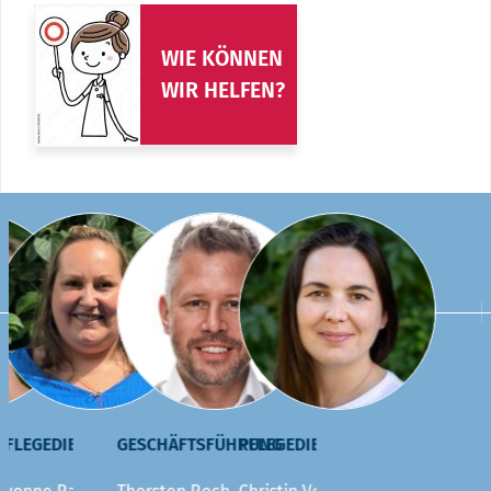
WIE KÖNNEN
WIR HELFEN?
FLEGEDIENSTLEITUNG
GESCHÄFTSFÜHRUNG
PFLEGEDIENST
H